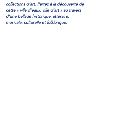
collections d’art. Partez à la découverte de 
cette « ville d’eaux, ville d’art » au travers 
d’une ballade historique, littéraire, 
musicale, culturelle et folklorique.
Avec le soutien de l’Alliance…
Read More >
Share This Event
Veuillez payer ici
Subscribe Form