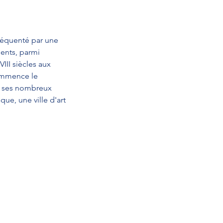
 fréquenté par une
ments, parmi
III siècles aux
commence le
c ses nombreux
que, une ville d'art