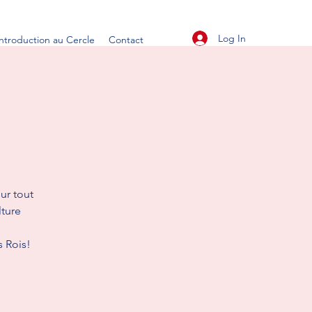
Log In
Introduction au Cercle
Contact
ur tout
lture
s Rois!