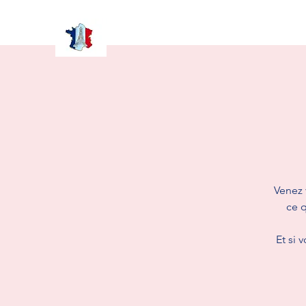
Venez 
ce q
Et si 