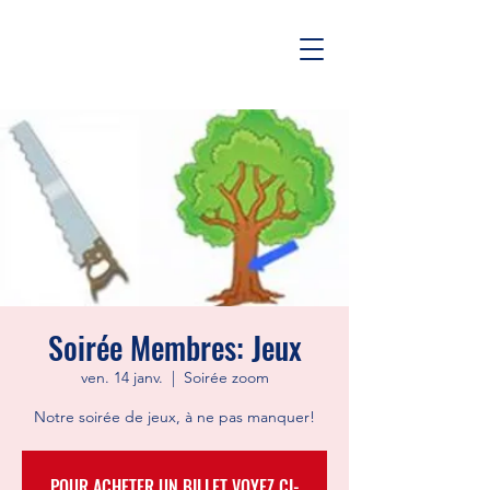
Soirée Membres: Jeux
ven. 14 janv.
  |  
Soirée zoom
Notre soirée de jeux, à ne pas manquer!
POUR ACHETER UN BILLET VOYEZ CI-