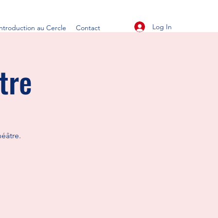
Log In
Introduction au Cercle
Contact
tre
éâtre.