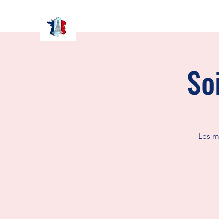
So
Les m